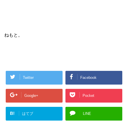
ねもと。
Twitter
Facebook
Google+
Pocket
B!
はてブ
LINE