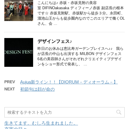
こんにちは♪ 赤坂・赤坂見附の美容
室 DIFINOakasaka ディフィーノ赤坂 副店長の根本
です☆ 赤坂見附駅、赤坂駅から徒歩３分。永田町、
溜池山王からも徒歩圏内なのでこのエリアで働くOL
さん、会 …
デザインフェス♪
昨日のお休みは恵比寿ガーデンプレイスへ♪♪ 我ら
が店長の中山も出演する MILBON デザインフェス
6名の美容師さんがそれぞれクリエイティブデザイ
ンをショー形式で発表し、 …
PREV
Aujua新ライン！！【DIORUM－ディオーラム－】
NEXT
初節句は顔が命の
生きてます。むしろ生まれました。