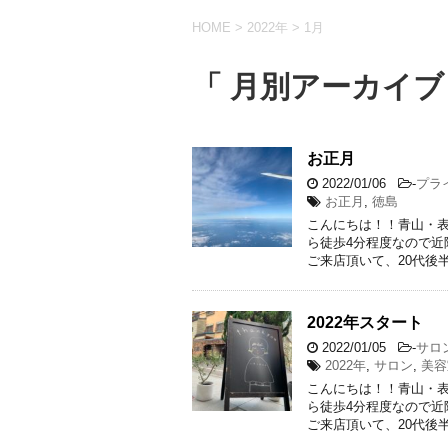
HOME
>
2022年
>
1月
「 月別アーカイブ：
お正月
2022/01/06
-
プラ
お正月
,
徳島
こんにちは！！青山・表
ら徒歩4分程度なので
ご来店頂いて、20代後半
2022年スタート
2022/01/05
-
サロ
2022年
,
サロン
,
美容
こんにちは！！青山・表
ら徒歩4分程度なので
ご来店頂いて、20代後半