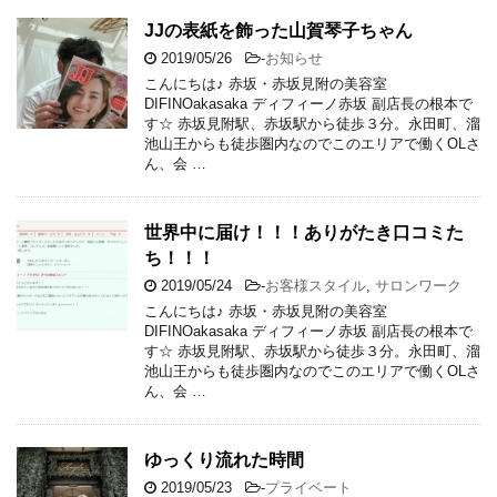
JJの表紙を飾った山賀琴子ちゃん
2019/05/26
-
お知らせ
こんにちは♪ 赤坂・赤坂見附の美容室
DIFINOakasaka ディフィーノ赤坂 副店長の根本で
す☆ 赤坂見附駅、赤坂駅から徒歩３分。永田町、溜
池山王からも徒歩圏内なのでこのエリアで働くOLさ
ん、会 …
世界中に届け！！！ありがたき口コミた
ち！！！
2019/05/24
-
お客様スタイル
,
サロンワーク
こんにちは♪ 赤坂・赤坂見附の美容室
DIFINOakasaka ディフィーノ赤坂 副店長の根本で
す☆ 赤坂見附駅、赤坂駅から徒歩３分。永田町、溜
池山王からも徒歩圏内なのでこのエリアで働くOLさ
ん、会 …
ゆっくり流れた時間
2019/05/23
-
プライベート