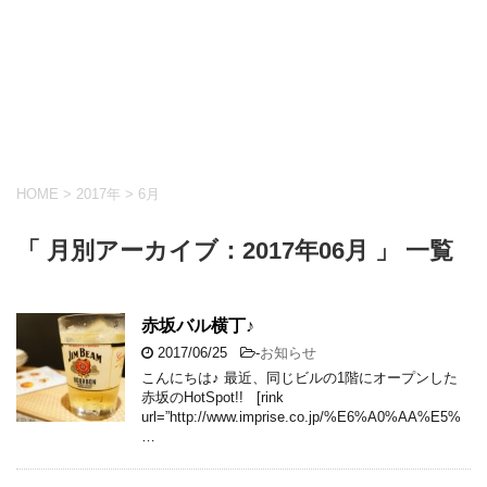
HOME
>
2017年
>
6月
「 月別アーカイブ：2017年06月 」 一覧
赤坂バル横丁♪
2017/06/25
-
お知らせ
こんにちは♪ 最近、同じビルの1階にオープンした
赤坂のHotSpot!! [rink
url=”http://www.imprise.co.jp/%E6%A0%AA%E5%
…