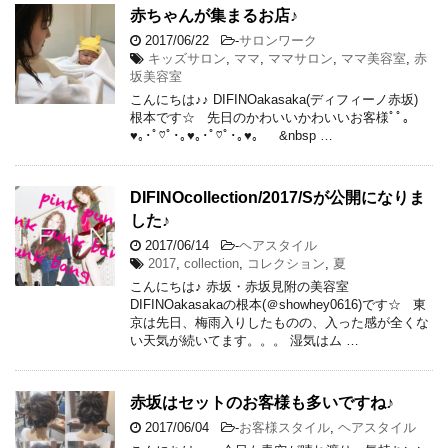
赤ちゃんが集まるお店♪
2017/06/22
-
サロンワーク
キッズサロン
,
ママ
,
ママサロン
,
ママ美容室
,
赤
坂美容室
こんにちは♪♪ DIFINOakasaka(ディフィーノ赤坂)
根本です☆ 先日のかわいいかわいいお客様ﾟﾟ｡
♥｡･ﾟ♡ﾟ･｡♥｡･ﾟ♡ﾟ･｡♥｡ &nbsp …
DIFINOcollection/2017/Sが公開になりま
した♪
2017/06/14
-
ヘアスタイル
2017
,
collection
,
コレクション
,
夏
こんにちは♪ 赤坂・赤坂見附の美容室
DIFINOakasakaの根本(＠showhey0616)です☆ 東
京は先日、梅雨入りしたものの、入った感が全くな
い天気が続いてます。。。 湿気はム …
赤坂はセットのお客様も多いですね♪
2017/06/04
-
お客様スタイル
,
ヘアスタイル