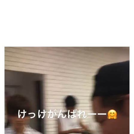
動
画
プ
レ
ー
ヤ
ー