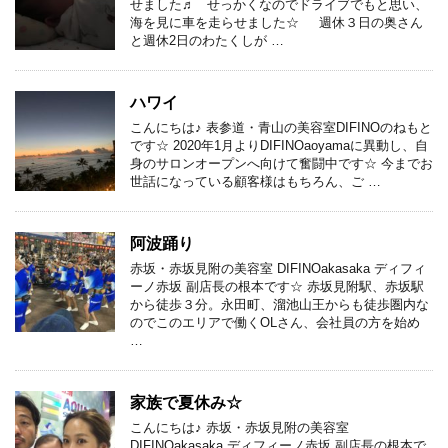
せました♬ せっかくなのでドライブでもと思い、
海を見に車を走らせました☆ 週休３日の奥さん
と週休2日のわたくしが …
ハワイ
こんにちは♪ 表参道・青山の美容室DIFINOのねもと
です☆ 2020年1月よりDIFINOaoyamaに異動し、自
身のサロンオープンへ向けて奮闘中です☆ 今までお
世話になっている顧客様はもちろん、ご …
阿波踊り
赤坂・赤坂見附の美容室 DIFINOakasaka ディフィ
ーノ赤坂 副店長の根本です☆ 赤坂見附駅、赤坂駅
から徒歩３分。永田町、溜池山王からも徒歩圏内な
のでこのエリアで働くOLさん、会社員の方を始め
…
家族で夏休み☆
こんにちは♪ 赤坂・赤坂見附の美容室
DIFINOakasaka ディフィーノ赤坂 副店長の根本で