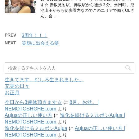
す☆ 赤坂見附駅、赤坂駅から徒歩３分。永田町、溜
池山王からも徒歩圏内なのでこのエリアで働くOLさ
ん、会 …
PREV
3周年！！！
NEXT
笑顔に出会える髪
生きてます。むしろ生まれました。
充実の日々
お正月
今日から3連休頂きます☆
に
8月。お盆。 |
NEMOTOSHOHEI.com
より
Aujuaの正しい使い方
に
進化を続けるミルボンAujua |
NEMOTOSHOHEI.com
より
進化を続けるミルボンAujua
に
Aujuaの正しい使い方 |
NEMOTOSHOHEI.com
より