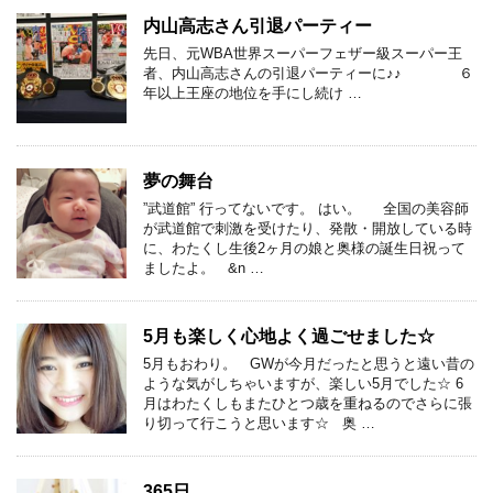
内山高志さん引退パーティー
先日、元WBA世界スーパーフェザー級スーパー王
者、内山高志さんの引退パーティーに♪♪ ６
年以上王座の地位を手にし続け …
夢の舞台
”武道館” 行ってないです。 はい。 全国の美容師
が武道館で刺激を受けたり、発散・開放している時
に、わたくし生後2ヶ月の娘と奥様の誕生日祝って
ましたよ。 &n …
5月も楽しく心地よく過ごせました☆
5月もおわり。 GWが今月だったと思うと遠い昔の
ような気がしちゃいますが、楽しい5月でした☆ 6
月はわたくしもまたひとつ歳を重ねるのでさらに張
り切って行こうと思います☆ 奥 …
365日