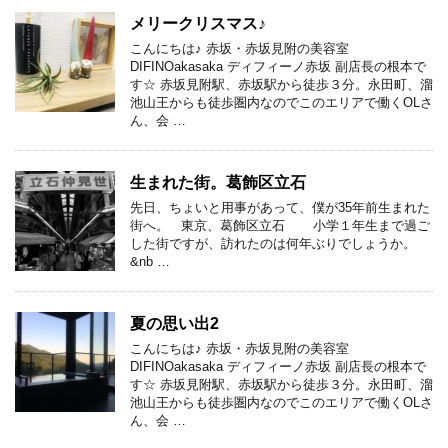
メリークリスマス♪
こんにちは♪ 赤坂・赤坂見附の美容室
DIFINOakasaka ディフィーノ赤坂 副店長の根本で
す☆ 赤坂見附駅、赤坂駅から徒歩３分。永田町、溜
池山王からも徒歩圏内なのでこのエリアで働くOLさ
ん、会 …
生まれた街。葛飾区立石
先日、ちょいと用事があって、僕が35年前生まれた
街へ。 東京、葛飾区立石 小学１年生まで過ご
した街ですが、訪れたのは何年ぶりでしょうか。
&nb …
夏の思い出2
こんにちは♪ 赤坂・赤坂見附の美容室
DIFINOakasaka ディフィーノ赤坂 副店長の根本で
す☆ 赤坂見附駅、赤坂駅から徒歩３分。永田町、溜
池山王からも徒歩圏内なのでこのエリアで働くOLさ
ん、会 …