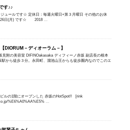
です♪♪
ケジュールです☆ 定休日：毎週火曜日+第３月曜日 その他のお休
・26日(月) です☆ 2018 …
！【DIORUM－ディオーラム－】
附の美容室 DIFINOakasaka ディフィーノ赤坂 副店長の根本
坂駅から徒歩３分。永田町、溜池山王からも徒歩圏内なのでこのエ
の1階にオープンした 赤坂のHotSpot!! [rink
ise.co.jp/%E6%A0%AA%E5% …
山賀琴子ちゃん