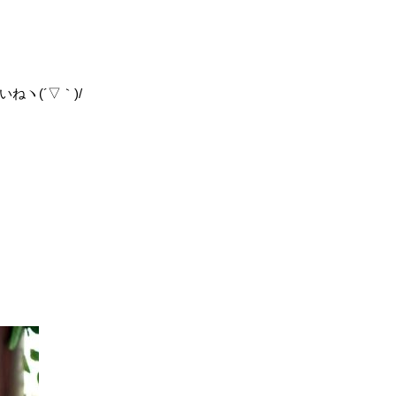
ヽ(´▽｀)/