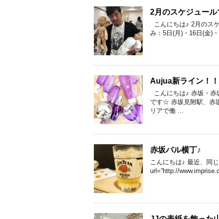
2月のスケジュール
こんにちは♪ 2月のス
み：5日(月)・16日(金)
Aujua新ライン！
こんにちは♪ 赤坂・赤坂見
です☆ 赤坂見附駅、赤
リアで働 …
赤坂バル横丁♪
こんにちは♪ 最近、同じビル
url=”http://www.impr
JJの表紙を飾った