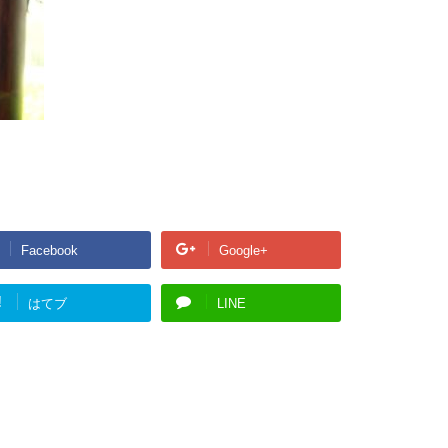
Facebook
Google+
!
はてブ
LINE