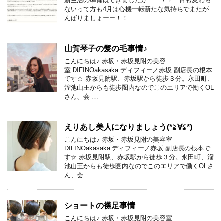
新生活の準備はできましたかーー？？ 何も変わら
ないって方も4月は心機一転新たな気持ちでまたが
んばりましょーー！！ …
山賀琴子の髪の毛事情♪
こんにちは♪ 赤坂・赤坂見附の美容
室 DIFINOakasaka ディフィーノ赤坂 副店長の根本
です☆ 赤坂見附駅、赤坂駅から徒歩３分。永田町、
溜池山王からも徒歩圏内なのでこのエリアで働くOL
さん、会 …
えりあし美人になりましょう(*≧∀≦*)
こんにちは♪ 赤坂・赤坂見附の美容室
DIFINOakasaka ディフィーノ赤坂 副店長の根本で
す☆ 赤坂見附駅、赤坂駅から徒歩３分。永田町、溜
池山王からも徒歩圏内なのでこのエリアで働くOLさ
ん、会 …
ショートの襟足事情
こんにちは♪ 赤坂・赤坂見附の美容室