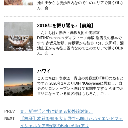
池山王からも徒歩圏内なのでこのエリアで働くOLさ
ん、会 …
2018年を振り返る♪【前編】
こんにちは♪ 赤坂・赤坂見附の美容室
DIFINOakasaka ディフィーノ赤坂 副店長の根本で
す☆ 赤坂見附駅、赤坂駅から徒歩３分。永田町、溜
池山王からも徒歩圏内なのでこのエリアで働くOLさ
ん、会 …
ハワイ
こんにちは♪ 表参道・青山の美容室DIFINOのねもと
です☆ 2020年1月よりDIFINOaoyamaに異動し、自
身のサロンオープンへ向けて奮闘中です☆ 今までお
世話になっている顧客様はもちろん、ご …
PREV
春。新生活と共に始まる紫外線対策。
NEXT
【検証】本質を知る大人男性へ向けたハイエンドフェ
イシャルケア!!衝撃のBefoeAfterアリ