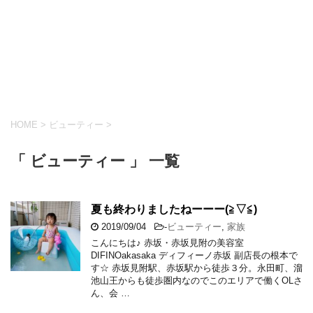
HOME
>
ビューティー
>
「 ビューティー 」 一覧
夏も終わりましたねーーー(≧▽≦)
2019/09/04
-
ビューティー
,
家族
こんにちは♪ 赤坂・赤坂見附の美容室
DIFINOakasaka ディフィーノ赤坂 副店長の根本で
す☆ 赤坂見附駅、赤坂駅から徒歩３分。永田町、溜
池山王からも徒歩圏内なのでこのエリアで働くOLさ
ん、会 …