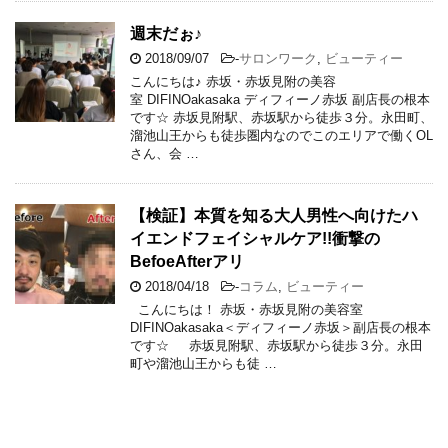
週末だぉ♪
2018/09/07
-
サロンワーク
,
ビューティー
こんにちは♪ 赤坂・赤坂見附の美容
室 DIFINOakasaka ディフィーノ赤坂 副店長の根本
です☆ 赤坂見附駅、赤坂駅から徒歩３分。永田町、
溜池山王からも徒歩圏内なのでこのエリアで働くOL
さん、会 …
【検証】本質を知る大人男性へ向けたハ
イエンドフェイシャルケア!!衝撃の
BefoeAfterアリ
2018/04/18
-
コラム
,
ビューティー
こんにちは！ 赤坂・赤坂見附の美容室
DIFINOakasaka＜ディフィーノ赤坂＞副店長の根本
です☆ 赤坂見附駅、赤坂駅から徒歩３分。永田
町や溜池山王からも徒 …